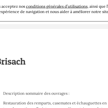
us acceptez nos
conditions générales d’utilisations
, ainsi que 
résentation
Savoir-faire
Réalisations
Actua
expérience de navigation et nous aider à améliorer notre site
risach
Description sommaire des ouvrages :
Restauration des remparts, casemates et échauguettes en 6