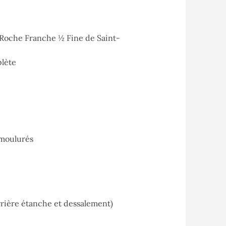
et Roche Franche ½ Fine de Saint-
plète
 moulurés
rrière étanche et dessalement)