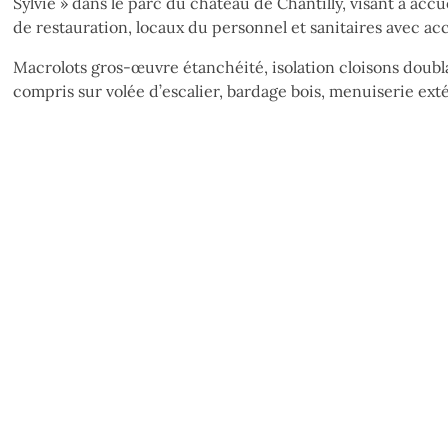
Sylvie » dans le parc du château de Chantilly, visant à ac
de restauration, locaux du personnel et sanitaires avec a
Macrolots gros-œuvre étanchéité, isolation cloisons doubla
compris sur volée d’escalier, bardage bois, menuiserie exté