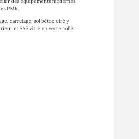
cueillir des équipements modernes
ccès PMR.
ge, carrelage, sol béton ciré y
rieur et SAS vitré en verre collé.