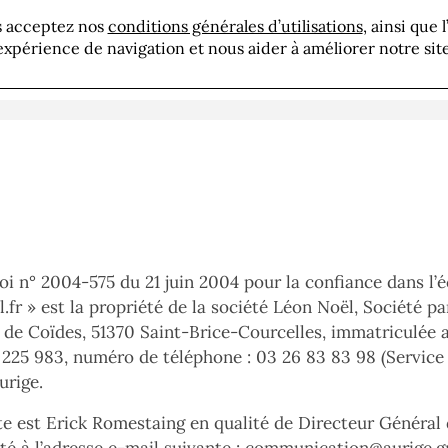
us acceptez nos
conditions générales d’utilisations
, ainsi que 
résentation
Savoir-faire
Réalisations
Actua
expérience de navigation et nous aider à améliorer notre site
i n° 2004-575 du 21 juin 2004 pour la confiance dans l’é
.fr
» est la propriété de la société Léon Noël, Société p
e de Coïdes, 51370 Saint-Brice-Courcelles, immatriculée
25 983, numéro de téléphone : 03 26 83 83 98 (Service g
urige.
te est Erick Romestaing en qualité de Directeur Général d