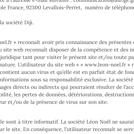
é à l’adresse e-mail suivante :
communication@aurige.g
atole France, 92300 Levallois-Perret, numéro de téléphone
a société Diji.
el.fr
» reconnaît avoir pris connaissance des présentes c
r du site web reconnaît disposer de la compétence et des
té juridique tant pour visiter le présent site et/ou toute
nature. L’utilisateur du site web « «
www.leon-noel.fr
» r
 contient aucun virus et qu’elle est en parfait état de f
s informations sous sa responsabilité exclusive. La socié
es directs ou indirects qui pourraient résulter de l’accè
bilité, les pertes de données, détériorations, destruction
eur et/ou de la présence de virus sur son site.
e sont à titre informatif. La société Léon Noël ne saurait
ur le site. En conséquence, l’utilisateur reconnaît se ser