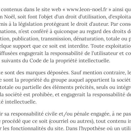
 contenus dans le site web «
www.leon-noel.fr
» ainsi qu
n Noël, soit font l’objet d’un droit d’utilisation, d’exploi
is à la législation protégeant le droit d’auteur. Par con
rmations, n’est conféré à quiconque au regard des droits de
ion, publication, transmission, dénaturation, totale ou p
elque support que ce soit est interdite. Toute exploitati
ffusées engagerait la responsabilité de l’utilisateur et 
 suivants du Code de la propriété intellectuelle.
ite sont des marques déposées. Sauf mention contraire, le
e sont la propriété du groupe auquel appartient la société 
otale ou partielle des éléments précités, seuls ou intégr
la société est prohibée, et engagerait la responsabilité de 
é intellectuelle.
ir sa responsabilité civile et/ou pénale engagée, à ne pas
 procédé que ce soit (courriel ou autres), tout contenu 
r les fonctionnalités du site. Dans l’hypothèse où un utili