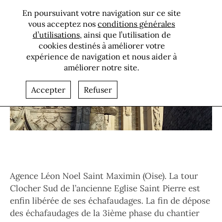
L’ église Saint-
En poursuivant votre navigation sur ce site
Pierre de Senlis
vous acceptez nos
conditions générales
d’utilisations
, ainsi que l’utilisation de
retrouve son
cookies destinés à améliorer votre
clocher sud
expérience de navigation et nous aider à
améliorer notre site.
Bannière
Accepter
Refuser
Corps
Agence Léon Noel Saint Maximin (Oise). La tour
Clocher Sud de l’ancienne Eglise Saint Pierre est
enfin libérée de ses échafaudages. La fin de dépose
des échafaudages de la 3ième phase du chantier