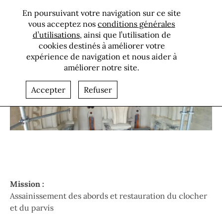
Restauration de
En poursuivant votre navigation sur ce site
l'église Notre-
vous acceptez nos
conditions générales
d’utilisations
, ainsi que l’utilisation de
Dame de la
cookies destinés à améliorer votre
Nativité à
expérience de navigation et nous aider à
Joinville
améliorer notre site.
Bannière
Accepter
Refuser
Paragraphes
Mission :
Assainissement des abords et restauration du clocher
et du parvis