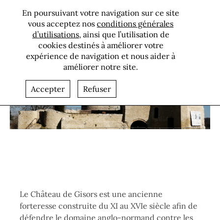
Valorisation et
En poursuivant votre navigation sur ce site
mise en
vous acceptez nos
conditions générales
d’utilisations
, ainsi que l’utilisation de
sécurité du
cookies destinés à améliorer votre
Château de
expérience de navigation et nous aider à
Gisors
améliorer notre site.
Bannière
Accepter
Refuser
Paragraphes
Le Château de Gisors est une ancienne
forteresse construite du XI au XVIe siècle afin de
défendre le domaine anglo-normand contre les