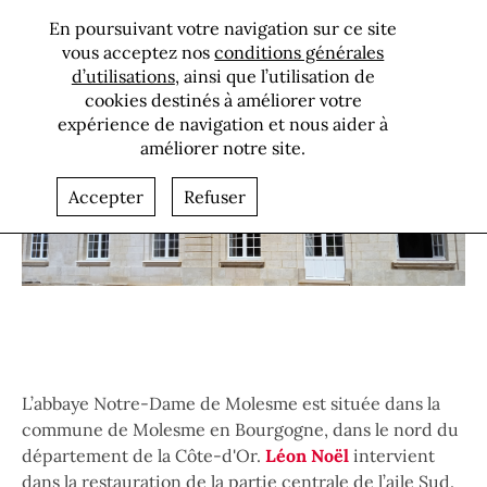
L’abbaye Notre-
En poursuivant votre navigation sur ce site
Dame de
vous acceptez nos
conditions générales
d’utilisations
, ainsi que l’utilisation de
Molesme (21),
cookies destinés à améliorer votre
restauration
expérience de navigation et nous aider à
des façades
améliorer notre site.
Bannière
extérieures
Accepter
Refuser
Paragraphes
L’abbaye Notre-Dame de Molesme est située dans la
commune de Molesme en Bourgogne, dans le nord du
département de la Côte-d'Or.
Léon Noël
intervient
dans la restauration de la partie centrale de l’aile Sud.